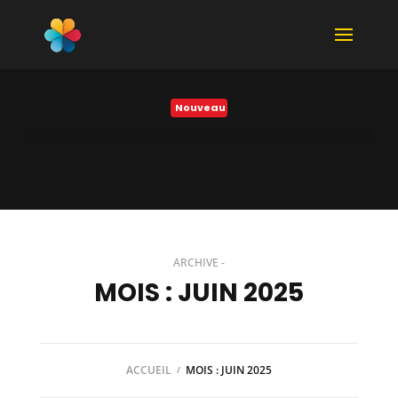
Nouveau
Cohérence cardiaque : pourquoi cette respiration anti-stress revient au premier plan pour récupérer et mieux tenir la journée
Lire plus
ARCHIVE -
MOIS :
JUIN 2025
ACCUEIL
MOIS :
JUIN 2025